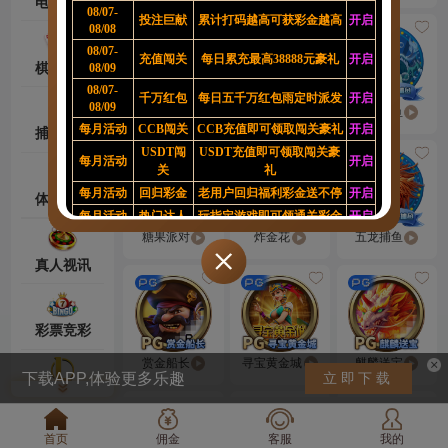
电子游戏
08/07-
投注巨献
累计打码越高可获彩金越高
开启
08/08
08/07-
充值闯关
每日累充最高38888元豪礼
开启
棋牌游戏
08/09
08/07-
千万红包
每日五千万红包雨定时派发
开启
08/09
双喜临门
星光公主
神龙捕鱼
每月活动
CCB闯关
CCB充值即可领取闯关豪礼
开启
捕鱼游戏
USDT闯
USDT充值即可领取闯关豪
每月活动
开启
关
礼
每月活动
回归彩金
老用户回归福利彩金送不停
开启
体育竞猜
每月活动
热门达人
玩指定游戏即可领通关彩金
开启
糖果派对
炸金花
五龙捕鱼
08/10-
ＪＰ棋牌
棋牌周周争霸最高万元彩金
待开
08/30
真人视讯
🍂立秋将至，象征着季节迈入崭新的篇章。在这个充满期
待的时节，平台特别推出多重福利活动，豪礼接连放送，
与您一同迎接立秋的精彩时刻！🍂
彩票竞彩
👉手机网页版：
部分彩金需登录并前往
【个人中心🏆领取
赏金船长
寻宝黄金城
麒麟送宝
下载APP,体验更多乐趣
立即下载
中心】领取！
电竞游戏
👉电脑网页版：
登陆APP或手机版领取！
>
>
🐎【9001.CX 澳门金沙】
优势：21年品牌源于信誉诚信为
首页
佣金
客服
我的