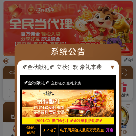
🍂金秋
🍂金秋献礼🍂
立秋狂欢 豪礼来袭
个人中心
欢迎您，请登录
🍂金秋献礼🍂
立秋狂欢 豪礼来袭
账户余额
登录
注册
存款
取款
任务中心
优惠活动
热门游戏
【9001.CX 澳门金沙】🍂金秋献礼活动表🍂
08/03-
ＪＰ电子
电子周周达人最高万元彩金
开启
比赛斗地主
麻将胡了2
麻将胡了
08/30